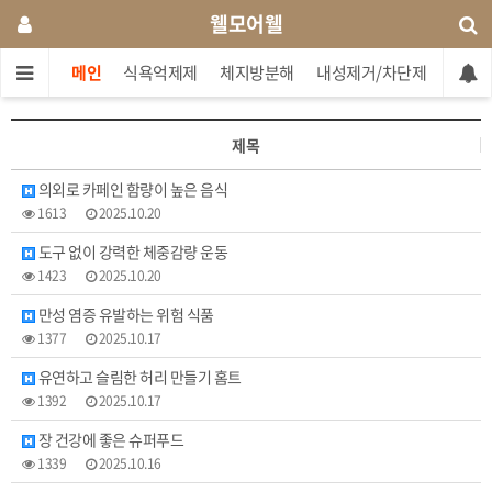
웰모어웰
메인
식욕억제제
체지방분해
내성제거/차단제
단기간
제목
의외로 카페인 함량이 높은 음식
1613
2025.10.20
도구 없이 강력한 체중감량 운동
1423
2025.10.20
만성 염증 유발하는 위험 식품
1377
2025.10.17
유연하고 슬림한 허리 만들기 홈트
1392
2025.10.17
장 건강에 좋은 슈퍼푸드
1339
2025.10.16