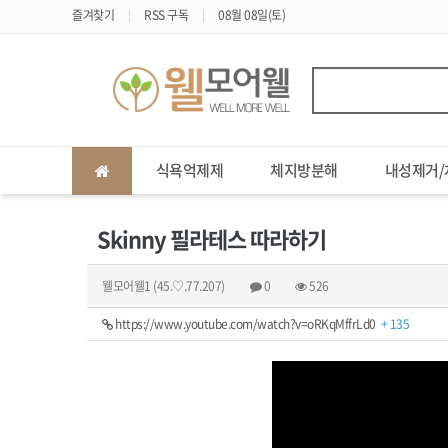
즐겨찾기
RSS 구독
08월 08일(토)
식욕억제제
체지방분해
내성제거/
Skinny 필라테스 따라하기
웰모어웰1
(45.♡.77.207)
0
526
https://www.youtube.com/watch?v=oRKqMffrLd0
+ 135