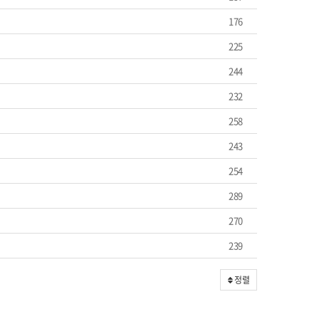
176
225
244
232
258
243
254
289
270
239
정렬