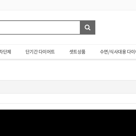
차단제
단기간 다이어트
셋트상품
수면/식사대용 다이