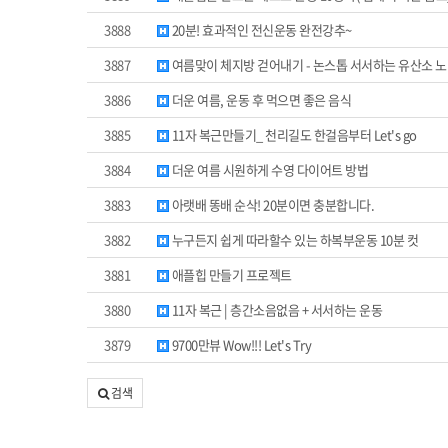
3888
20분! 효과적인 전신운동 완전강추~
3887
여름맞이 체지방 걷어내기 - 논스톱 서서하는 유산소 노
3886
더운 여름, 운동 후 먹으면 좋은 음식
3885
11자 복근만들기_ 천리길도 한걸음부터 Let's go
3884
더운 여름 시원하게 수영 다이어트 방법
3883
아랫배 똥배 순삭! 20분이면 충분합니다.
3882
누구든지 쉽게 따라할수 있는 하복부운동 10분 컷
3881
애플힙 만들기 프로젝트
3880
11자 복근 | 층간소음없음 + 서서하는 운동
3879
9700만뷰 Wow!!! Let's Try
검색