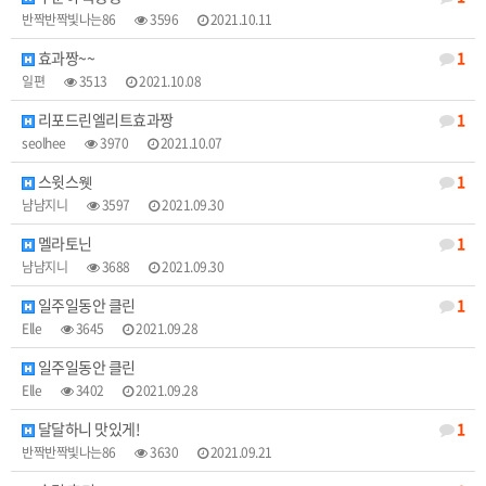
반짝반짝빛나는86
3596
2021.10.11
효과짱~~
1
일편
3513
2021.10.08
리포드린엘리트효과짱
1
seolhee
3970
2021.10.07
스윗스웻
1
냠냠지니
3597
2021.09.30
멜라토닌
1
냠냠지니
3688
2021.09.30
일주일동안 클린
1
Elle
3645
2021.09.28
일주일동안 클린
Elle
3402
2021.09.28
달달하니 맛있게!
1
반짝반짝빛나는86
3630
2021.09.21