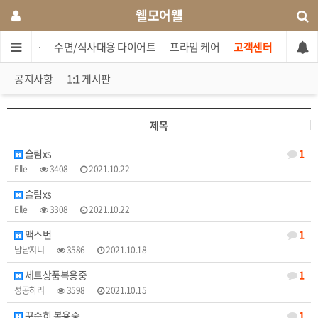
웰모어웰
셋트상품
수면/식사대용 다이어트
프라임 케어
고객센터
공지사항
1:1 게시판
제목
슬림xs
1
Elle
3408
2021.10.22
슬림xs
Elle
3308
2021.10.22
맥스번
1
냠냠지니
3586
2021.10.18
세트상품복용중
1
성공하리
3598
2021.10.15
꾸준히 복용중
1