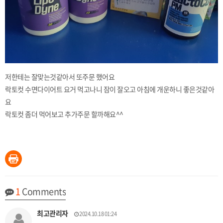
저한테는 잘맞는것같아서 또주문 했어요
락토컷 수면다이어트 요거 먹고나니 잠이 잘오고 아침에 개운하니 좋은것같아
요
락토컷 좀더 먹어보고 추가주문 할까해요^^
1
Comments
최고관리자
2024.10.18 01:24