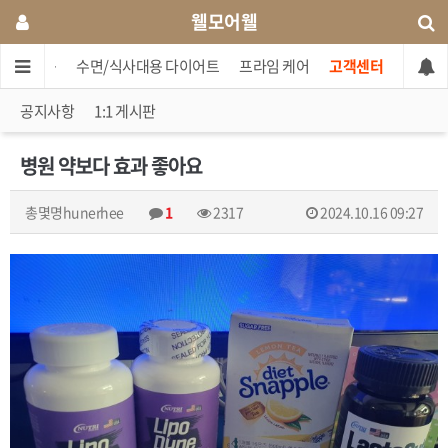
웰모어웰
셋트상품
수면/식사대용 다이어트
프라임 케어
고객센터
공지사항
1:1 게시판
병원 약보다 효과 좋아요
총몇명hunerhee
1
2317
2024.10.16 09:27