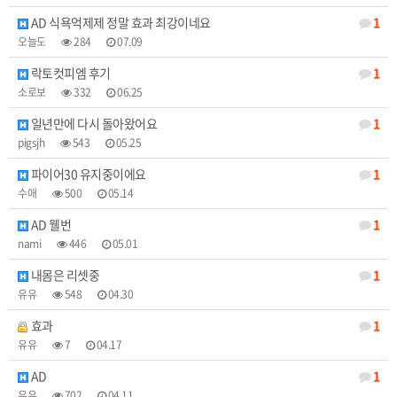
AD 식욕억제제 정말 효과 최강이네요
1
오늘도
284
07.09
락토컷피엠 후기
1
소로보
332
06.25
일년만에 다시 돌아왔어요
1
pigsjh
543
05.25
파이어30 유지중이에요
1
수애
500
05.14
AD 웰번
1
nami
446
05.01
내몸은 리셋중
1
유유
548
04.30
효과
1
유유
7
04.17
AD
1
유유
702
04.11