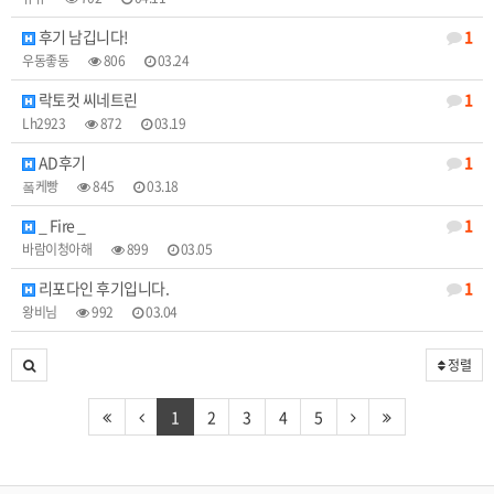
후기 남깁니다!
1
우동좋동
806
03.24
락토컷 씨네트린
1
Lh2923
872
03.19
AD후기
1
퐄케빵
845
03.18
_ Fire _
1
바람이청아해
899
03.05
리포다인 후기입니다.
1
왕비님
992
03.04
정렬
1
2
3
4
5