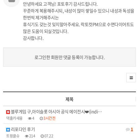
안녕하세요 고객님! 포토후기 감사드립니다.
꾸준하게 복용해주시되, 내성이 많이 쌓일수 있으니 내성과 독성을
한번씩 제거해주시는
휴식기도 갖는것 잊지말아주세요. 락토컷PM으로 수면다이어트도
많은 도움이 되실것입니다.
감사합니다.
로그인한 회원만 댓글 등록이 가능합니다.
제목
블루게임 구,아이슬롯 아시아 공식 에이전시❤️(indi…
덱출카새융
4
3시간전
리포다인 후기
1
트윙클슈
214
07.22