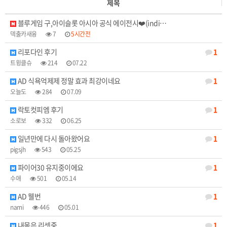
제목
블루게임 구,아이슬롯 아시아 공식 에이전시❤️(indi…
덱출카새융
7
5시간전
리포다인 후기
1
트윙클슈
214
07.22
AD 식욕억제제 정말 효과 최강이네요
1
오늘도
284
07.09
락토컷피엠 후기
1
소로보
332
06.25
일년만에 다시 돌아왔어요
1
pigsjh
543
05.25
파이어30 유지중이에요
1
수애
501
05.14
AD 웰번
1
nami
446
05.01
내몸은 리셋중
1