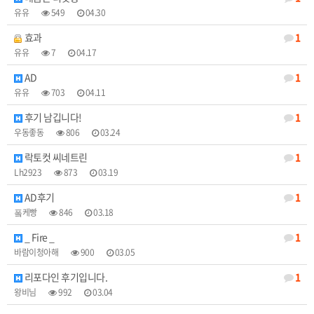
유유
549
04.30
효과
1
유유
7
04.17
AD
1
유유
703
04.11
후기 남깁니다!
1
우동좋동
806
03.24
락토컷 씨네트린
1
Lh2923
873
03.19
AD후기
1
퐄케빵
846
03.18
_ Fire _
1
바람이청아해
900
03.05
리포다인 후기입니다.
1
왕비님
992
03.04