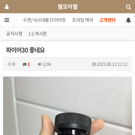
웰모어웰
셋트상품
수면/식사대용 다이어트
프라임 케어
고객센터
공지사항
1:1 게시판
파이어30 좋네요
수애
1
1204
2025.08.22 12:11